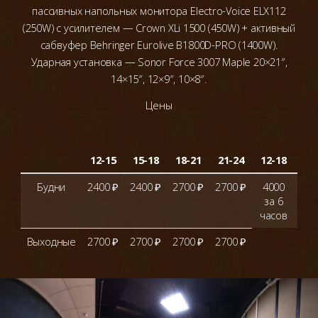
пассивных напольных монитора Electro-Voice ELX112
(250W) с усилителем — Crown XLi 1500 (450W) + активный
сабвуфер Behringer Eurolive B1800D-PRO (1400W).
Ударная установка — Sonor Force 3007 Maple 20×21″,
14×15″, 12×9″, 10×8″.
Цены
от
12-15
15-18
18-21
21-24
12-18
че
Будни
2400 ₽
2400 ₽
2700 ₽
2700 ₽
4000
+ 
за 6
сто
часов
Выходные
2700 ₽
2700 ₽
2700 ₽
2700 ₽