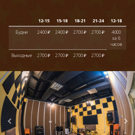
от
12-15
15-18
18-21
21-24
12-18
че
Будни
2400 ₽
2400 ₽
2700 ₽
2700 ₽
4000
+ 
за 6
сто
часов
Выходные
2700 ₽
2700 ₽
2700 ₽
2700 ₽