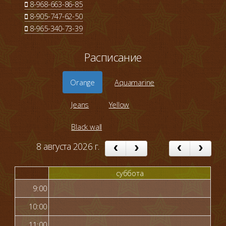
8-968-663-86-85
8-905-747-62-50
8-965-340-73-39
Расписание
Orange
Aquamarine
Jeans
Yellow
Black wall
8 августа 2026 г.
суббота
9:00
10:00
11:00