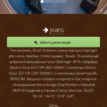
Jeans
Забить репетицию
Тон-зал Jeans 30 м2.
Комната очень хорошо подходит
для очень тяжелых стилей музыки.
Линия: 16 канальный
цифровой микшерный пульт Behringer XR16, сабвуфер
Electro-Voice ELX118P (400-1600W), 2 монитора Electro-
Voice ZLX-15P (250-1000W) + 2 напольных монитора JBL-
PRX615M.
Мощное топовое гитарное и бас гитарное
оборудование Mesa Boogie Dual Rectifier и Marshall
JVM410H
Ударная установка Tama Silverstar 22х20″,
16×14″, 14×13″, 12×9″, 6×8″.
Цены