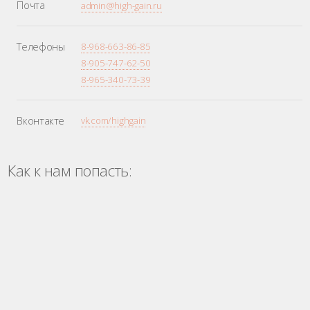
Почта
admin@high-gain.ru
Телефоны
8-968-663-86-85
8-905-747-62-50
8-965-340-73-39
Вконтакте
vk.com/highgain
Как к нам попасть: