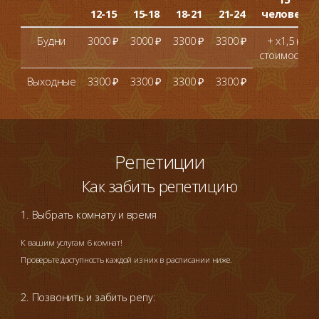
12-15
15-18
18-21
21-24
человек
Будни
3000 ₽
3000 ₽
3300 ₽
3300 ₽
+ x1,5 к
стоимости
Выходные
3300 ₽
3300 ₽
3300 ₽
3300 ₽
Репетиции
Как забить репетицию
1. Выбрать комнату и время
К вашим услугам 6 комнат!
Проверьте доступность каждой из них в расписании ниже.
2. Позвонить и забить репу: