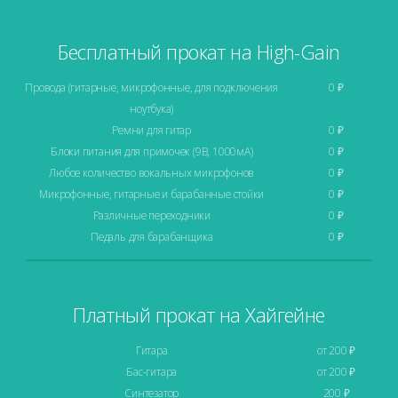
Бесплатный прокат на High-Gain
Провода (гитарные, микрофонные, для подключения
0 ₽
ноутбука)
Ремни для гитар
0 ₽
Блоки питания для примочек (9В, 1000мА)
0 ₽
Любое количество вокальных микрофонов
0 ₽
Микрофонные, гитарные и барабанные стойки
0 ₽
Различные переходники
0 ₽
Педаль для барабанщика
0 ₽
Платный прокат на Хайгейне
Гитара
от 200 ₽
Бас-гитара
от 200 ₽
Синтезатор
200 ₽