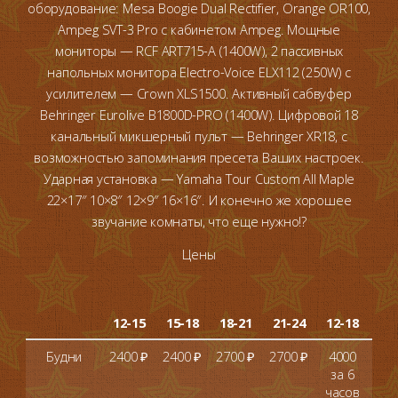
оборудование: Mesa Boogie Dual Rectifier, Orange OR100,
Ampeg SVT-3 Pro с кабинетом Ampeg. Мощные
мониторы — RCF ART715-A (1400W), 2 пассивных
напольных монитора Electro-Voice ELX112 (250W) с
усилителем — Crown XLS1500. Активный сабвуфер
Behringer Eurolive B1800D-PRO (1400W). Цифровой 18
канальный микшерный пульт — Behringer XR18, с
возможностью запоминания пресета Ваших настроек.
Ударная установка — Yamaha Tour Custom All Maple
22×17″ 10×8″ 12×9″ 16×16″. И конечно же хорошее
звучание комнаты, что еще нужно!?
Цены
от
12-15
15-18
18-21
21-24
12-18
че
Будни
2400 ₽
2400 ₽
2700 ₽
2700 ₽
4000
+ 
за 6
сто
часов