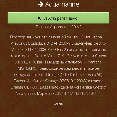
Aquamarine
Забить репетицию
Тон-зал Aquamarine 30 м2
Просторная комната с мощной линией: 2 монитора —
PreSonus StudioLive 312 AI (2000W) , саб-вуфер Electro-
Voice ELX118P (400Вт/1600Вт), 2 пассивных напольных
монитора — Electro-Voice ZLX-12, с усилителем Crown
XTi1002 и 16 кан. микшерным пультом — Yamaha
MG16/6FX.
Превосходное ламповое гитарное
оборудование от Orange (OR100 и Rockerverb 50).
Басовый кабинет Orange OBC810 (1200W) и голова
Orange OB1-300 Bass HeadУдарная установка Gretsch
New Classic Maple 22×20″, 14×15″, 12×10″, 10×11″.
Цены
от