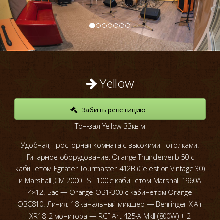
Yellow
Забить репетицию
Тон-зал Yellow 33кв м
Удобная, просторная комната с высокими потолками.
Гитарное оборудование: Orange Thunderverb 50 с
кабинетом Egnater Tourmaster 412B (Celestion Vintage 30)
и Marshall JCM 2000 TSL 100 с кабинетом Marshall 1960A
4×12. Бас — Orange OB1-300 с кабинетом Orange
OBC810. Линия: 18 канальный микшер — Behringer X Air
XR18, 2 монитора — RCF Art 425-A MkII (800W) + 2