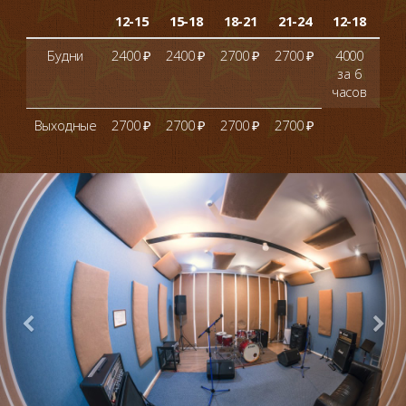
12-15
15-18
18-21
21-24
12-18
че
Будни
2400 ₽
2400 ₽
2700 ₽
2700 ₽
4000
+ 
за 6
сто
часов
Выходные
2700 ₽
2700 ₽
2700 ₽
2700 ₽