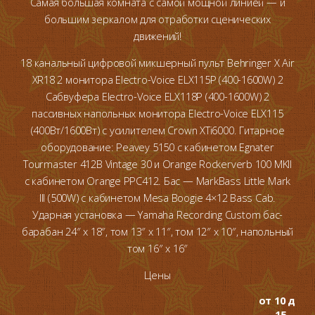
Самая большая комната с самой мощной линией — и
большим зеркалом для отработки сценических
движений!
18 канальный цифровой микшерный пульт Behringer X Air
XR18
2 монитора Electro-Voice ELX115P (400-1600W)
2
Сабвуфера Electro-Voice ELX118P (400-1600W)
2
пассивных напольных монитора Electro-Voice ELX115
(400Вт/1600Вт) с усилителем Crown XTi6000.
Гитарное
оборудование: Peavey 5150 с кабинетом Egnater
Tourmaster 412B Vintage 30 и Orange Rockerverb 100 MKII
с кабинетом Orange PPC412.
Бас — MarkBass Little Mark
III (500W) с кабинетом Mesa Boogie 4×12 Bass Сab.
Ударная установка — Yamaha Recording Custom бас-
барабан 24″ x 18″, том 13″ x 11″, том 12″ x 10″, напольный
том 16″ x 16″
Цены
от 10 до
15