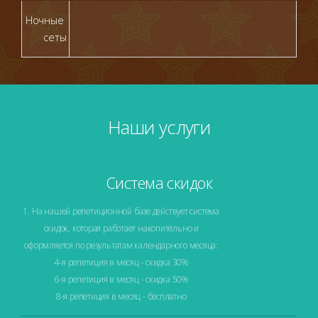
Ночные 
сеты
Наши услуги
Система скидок
1. На нашей репетиционной базе действует система
скидок, которая работает накопительно и
оформляется по результатам календарного месяца:
4-я репетиция в месяц - скидка 30%
6-я репетиция в месяц - скидка 50%
8-я репетиция в месяц - бесплатно